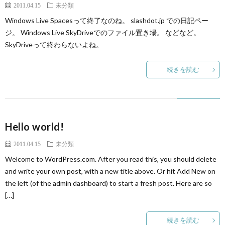
2011.04.15
未分類
Windows Live Spacesって終了なのね。 slashdot.jp での日記ペー
ジ。 Windows Live SkyDriveでのファイル置き場。 などなど。
SkyDriveって終わらないよね。
続きを読む
Hello world!
2011.04.15
未分類
Welcome to WordPress.com. After you read this, you should delete
and write your own post, with a new title above. Or hit Add New on
the left (of the admin dashboard) to start a fresh post. Here are so
[…]
続きを読む