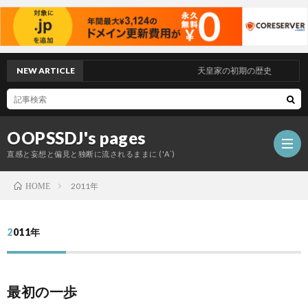
NEW ARTICLE
天皇家の初期の歴史
OOPSSDJ's pages
直感と妄想と偏見と独断に流されるままに ('A`)
2011年
HOME
2011年
歴
最初の一歩
史